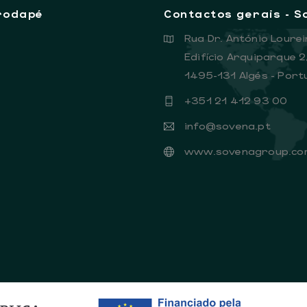
rodapé
Contactos gerais - 
Rua Dr. António Lourei
Edifício Arquiparque 2
1495-131 Algés - Port
+351 21 412 93 00
info@sovena.pt
www.sovenagroup.co