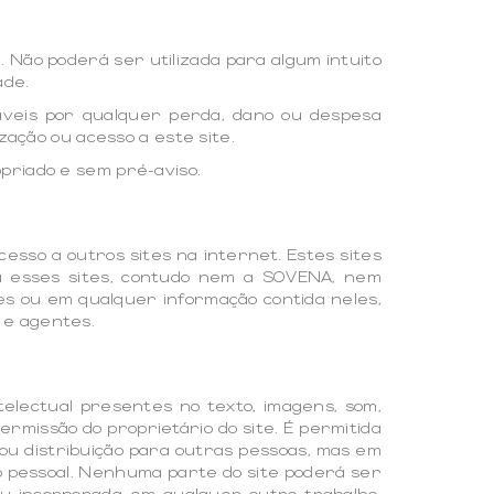
. Não poderá ser utilizada para algum intuito
ade.
eis por qualquer perda, dano ou despesa
zação ou acesso a este site.
priado e sem pré-aviso.
cesso a outros sites na internet. Estes sites
 a esses sites, contudo nem a SOVENA, nem
s ou em qualquer informação contida neles,
 e agentes.
telectual presentes no texto, imagens, som,
missão do proprietário do site. É permitida
ou distribuição para outras pessoas, mas em
ção pessoal. Nenhuma parte do site poderá ser
u incorporada em qualquer outro trabalho,