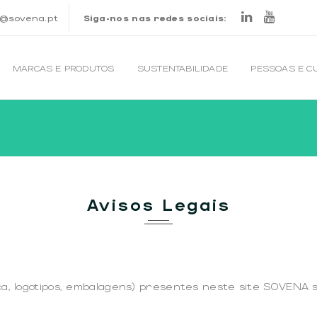
o@sovena.pt
Siga-nos nas redes sociais:
MARCAS E PRODUTOS
SUSTENTABILIDADE
PESSOAS E C
Avisos Legais
, logotipos, embalagens) presentes neste site SOVENA sã