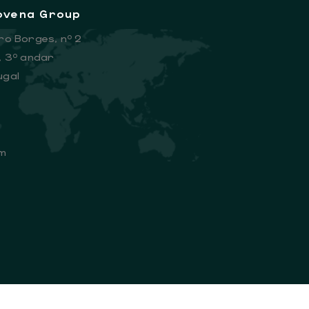
Sovena Group
ro Borges, nº 2
, 3º andar
ugal
m