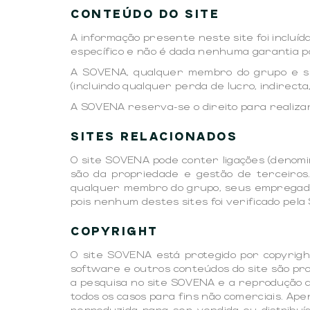
CONTEÚDO DO SITE
A informação presente neste site foi incluíd
específico e não é dada nenhuma garantia po
A SOVENA, qualquer membro do grupo e s
(incluindo qualquer perda de lucro, indirect
A SOVENA reserva-se o direito para realiza
SITES RELACIONADOS
O site SOVENA pode conter ligações (denomina
são da propriedade e gestão de terceiros
qualquer membro do grupo, seus empregados
pois nenhum destes sites foi verificado pe
COPYRIGHT
O site SOVENA está protegido por copyright
software e outros conteúdos do site são pr
a pesquisa no site SOVENA e a reprodução d
todos os casos para fins não comerciais. Ape
reproduzida para ser vendida ou distribu