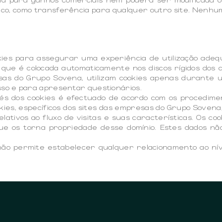
nico, como transferência para qualquer outro site. Nenhum
kies para assegurar uma experiência de utilização adeq
o que é colocada automaticamente nos discos rígidos dos
esas do Grupo Sovena, utilizam cookies apenas durant
cesso e para apresentar questionários.
és dos cookies é efectuado de acordo com os procedime
kies, específicos dos sites das empresas do Grupo Sove
elativos ao fluxo de visitas e suas características. Os 
 que os torna propriedade desse domínio. Estes dados 
não permite estabelecer qualquer relacionamento ao níve