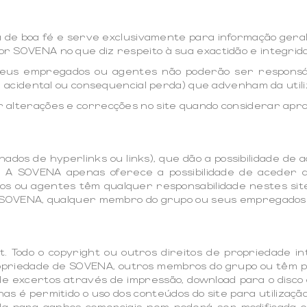
a de boa fé e serve exclusivamente para informação geral
r SOVENA no que diz respeito à sua exactidão e integrid
eus empregados ou agentes não poderão ser responsáv
a, acidental ou consequencial perda) que advenham da utili
r alterações e correcções no site quando considerar apro
dos de hyperlinks ou links), que dão a possibilidade de a
. A SOVENA apenas oferece a possibilidade de aceder
 ou agentes têm qualquer responsabilidade nestes site
la SOVENA, qualquer membro do grupo ou seus empregados
. Todo o copyright ou outros direitos de propriedade in
opriedade de SOVENA, outros membros do grupo ou têm per
e excertos através de impressão, download para o disco 
nas é permitido o uso dos conteúdos do site para utiliza
ída para ganhos comerciais nem poderá ser modificada o