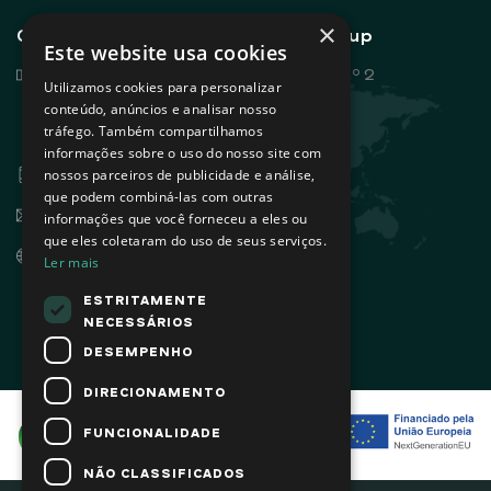
×
Contactos gerais - Sovena Group
Este website usa cookies
Rua Dr. António Loureiro Borges, nº 2
Utilizamos cookies para personalizar
Edifício Arquiparque 2, 3º andar
conteúdo, anúncios e analisar nosso
tráfego. Também compartilhamos
1495-131 Algés - Portugal
informações sobre o uso do nosso site com
+351 21 412 93 00
nossos parceiros de publicidade e análise,
que podem combiná-las com outras
info@sovena.pt
informações que você forneceu a eles ou
que eles coletaram do uso de seus serviços.
www.sovenagroup.com
Ler mais
ESTRITAMENTE
NECESSÁRIOS
DESEMPENHO
DIRECIONAMENTO
FUNCIONALIDADE
NÃO CLASSIFICADOS