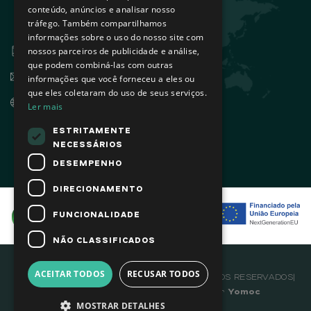
Edifício Arquiparque 2, 3º andar
conteúdo, anúncios e analisar nosso
tráfego. Também compartilhamos
1495-131 Algés - Portugal
informações sobre o uso do nosso site com
+351 21 412 93 00
nossos parceiros de publicidade e análise,
que podem combiná-las com outras
info@sovena.pt
informações que você forneceu a eles ou
que eles coletaram do uso de seus serviços.
www.sovenagroup.com
Ler mais
ESTRITAMENTE
NECESSÁRIOS
DESEMPENHO
DIRECIONAMENTO
FUNCIONALIDADE
NÃO CLASSIFICADOS
ACEITAR TODOS
RECUSAR TODOS
© Copyright 2026 . SOVENA TODOS OS DIREITOS RESERVADOS|
sovenagroup.com
Desenvolvido por
Yomoc
MOSTRAR DETALHES