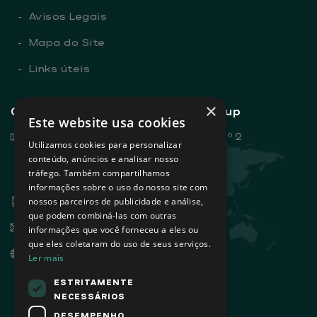
-
Avisos Legais
-
Mapa do Site
-
Links úteis
×
Contactos gerais - Sovena Group
Este website usa cookies
Rua Dr. António Loureiro Borges, nº 2
Utilizamos cookies para personalizar
Edifício Arquiparque 2, 3º andar
conteúdo, anúncios e analisar nosso
tráfego. Também compartilhamos
1495-131 Algés - Portugal
informações sobre o uso do nosso site com
+351 21 412 93 00
nossos parceiros de publicidade e análise,
que podem combiná-las com outras
info@sovena.pt
informações que você forneceu a eles ou
que eles coletaram do uso de seus serviços.
www.sovenagroup.com
Ler mais
ESTRITAMENTE
NECESSÁRIOS
DESEMPENHO