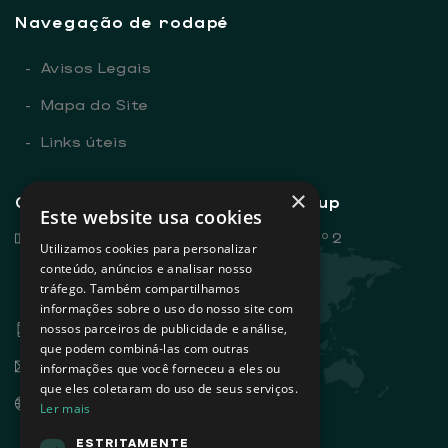
Navegação de rodapé
-
Avisos Legais
-
Mapa do Site
-
Links úteis
×
Contactos gerais - Sovena Group
Este website usa cookies
Rua Dr. António Loureiro Borges, nº 2
Utilizamos cookies para personalizar
Edifício Arquiparque 2, 3º andar
conteúdo, anúncios e analisar nosso
tráfego. Também compartilhamos
1495-131 Algés - Portugal
informações sobre o uso do nosso site com
+351 21 412 93 00
nossos parceiros de publicidade e análise,
que podem combiná-las com outras
info@sovena.pt
informações que você forneceu a eles ou
que eles coletaram do uso de seus serviços.
www.sovenagroup.com
Ler mais
ESTRITAMENTE