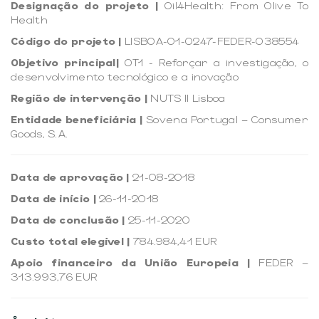
Designação do projeto |
Oil4Health: From Olive To
Health
Código do projeto |
LISBOA-01-0247-FEDER-038554
Objetivo principal|
OT1 - Reforçar a investigação, o
desenvolvimento tecnológico e a inovação
Região de intervenção |
NUTS II Lisboa
Entidade beneficiária |
Sovena Portugal – Consumer
Goods, S.A.
Data de aprovação |
21-08-2018
Data de início |
26-11-2018
Data de conclusão |
25-11-2020
Custo total elegível |
784.984,41 EUR
Apoio financeiro da União Europeia |
FEDER –
313.993,76 EUR