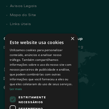
-
Avisos Legais
-
Mapa do Site
-
Links úteis
×
Contactos gerais - Sovena Group
Este website usa cookies
Rua Dr. António Loureiro Borges, nº 2
Utilizamos cookies para personalizar
Edifício Arquiparque 2, 3º andar
conteúdo, anúncios e analisar nosso
tráfego. Também compartilhamos
1495-131 Algés - Portugal
informações sobre o uso do nosso site com
+351 21 412 93 00
nossos parceiros de publicidade e análise,
que podem combiná-las com outras
info@sovena.pt
informações que você forneceu a eles ou
que eles coletaram do uso de seus serviços.
www.sovenagroup.com
Ler mais
ESTRITAMENTE
NECESSÁRIOS
DESEMPENHO