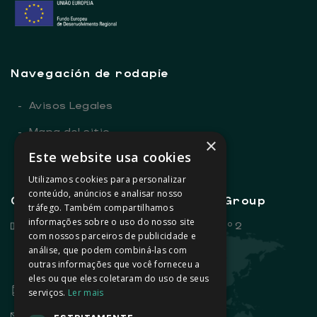
Navegación de rodapie
-
Avisos Legales
-
Mapa del sitio
×
Este website usa cookies
-
Enlaces útiles
Utilizamos cookies para personalizar
conteúdo, anúncios e analisar nosso
Contactos generales - Sovena Group
tráfego. Também compartilhamos
informações sobre o uso do nosso site
Rua Dr. António Loureiro Borges, nº 2
com nossos parceiros de publicidade e
Edifício Arquiparque 2, 3º andar
análise, que podem combiná-las com
1495-131 Algés - Portugal
outras informações que você forneceu a
eles ou que eles coletaram do uso de seus
+351 21 412 93 00
serviços.
Ler mais
info@sovena.pt
ESTRITAMENTE