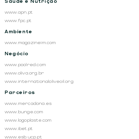
Saúde e Nutrição
www.apn.pt
www.fpc.pt
Ambiente
www.magazineim.com
Negócio
www.poolred.com
www.oliva.org.br
www.internationaloliveoil.org
Parceiros
www.mercadona.es
www.bunge.com
www.logoplaste.com
www.ibet.pt
www.esb.ucp.pt