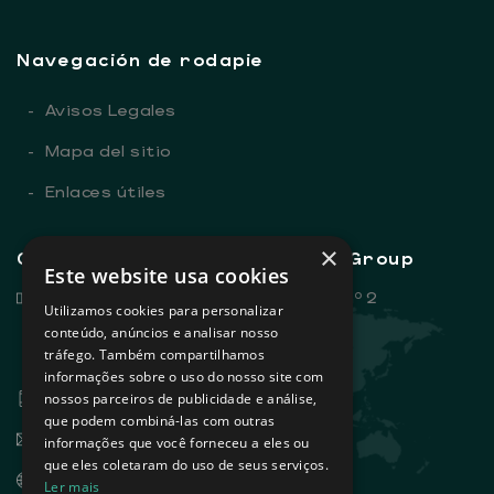
Navegación de rodapie
-
Avisos Legales
-
Mapa del sitio
-
Enlaces útiles
×
Contactos generales - Sovena Group
Este website usa cookies
Rua Dr. António Loureiro Borges, nº 2
Utilizamos cookies para personalizar
Edifício Arquiparque 2, 3º andar
conteúdo, anúncios e analisar nosso
tráfego. Também compartilhamos
1495-131 Algés - Portugal
informações sobre o uso do nosso site com
+351 21 412 93 00
nossos parceiros de publicidade e análise,
que podem combiná-las com outras
info@sovena.pt
informações que você forneceu a eles ou
que eles coletaram do uso de seus serviços.
www.sovenagroup.com
Ler mais