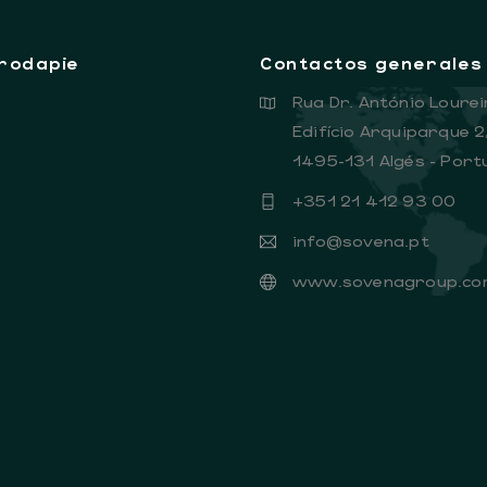
rodapie
Contactos generales
Rua Dr. António Lourei
Edifício Arquiparque 2
1495-131 Algés - Port
+351 21 412 93 00
info@sovena.pt
www.sovenagroup.co