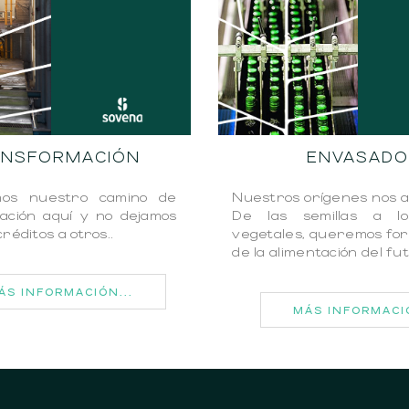
ANSFORMACIÓN
ENVASADO
os nuestro camino de
Nuestros orígenes nos 
ación aquí y no dejamos
De las semillas a lo
réditos a otros..
vegetales, queremos fo
de la alimentación del fut
ÁS INFORMACIÓN...
MÁS INFORMACIÓ