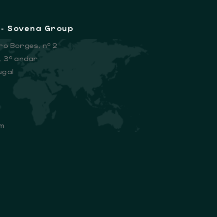
 - Sovena Group
ro Borges, nº 2
, 3º andar
ugal
m