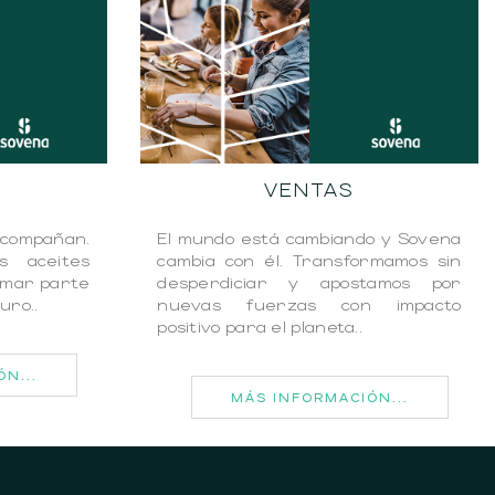
VENTAS
acompañan.
El mundo está cambiando y Sovena
s aceites
cambia con él. Transformamos sin
rmar parte
desperdiciar y apostamos por
uro..
nuevas fuerzas con impacto
positivo para el planeta..
N...
MÁS INFORMACIÓN...