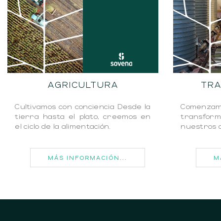
AGRICULTURA
TR
Cultivamos con conciencia Desde la
Comenzam
tierra hasta el plato, creemos en
transform
el ciclo de la alimentación.
nuestros c
MÁS INFORMACIÓN...
M